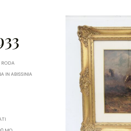
933
O RODA
 IN ABISSINIA
ATI
000 MQ