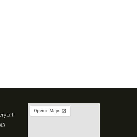
erya.it
813