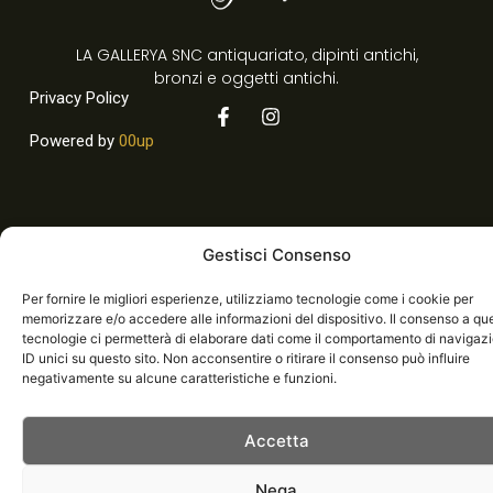
LA GALLERYA SNC antiquariato, dipinti antichi,
bronzi e oggetti antichi.
Privacy Policy
Powered by
00up
Gestisci Consenso
La Gallerya SNC di Sarietto Luca | P.IVA 03787240047
Per fornire le migliori esperienze, utilizziamo tecnologie come i cookie per
memorizzare e/o accedere alle informazioni del dispositivo. Il consenso a qu
tecnologie ci permetterà di elaborare dati come il comportamento di navigaz
ID unici su questo sito. Non acconsentire o ritirare il consenso può influire
negativamente su alcune caratteristiche e funzioni.
Accetta
Nega